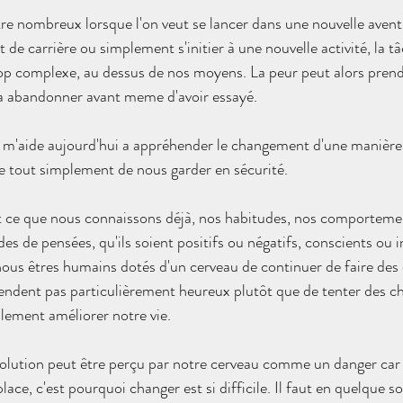
re nombreux lorsque l'on veut se lancer dans une nouvelle avent
de carrière ou simplement s'initier à une nouvelle activité, la t
rop complexe, au dessus de nos moyens. La peur peut alors prendr
a abandonner avant meme d'avoir essayé. 
ui m'aide aujourd'hui a appréhender le changement d'une manière d
e tout simplement de nous garder en sécurité.
est ce que nous connaissons déjà, nos habitudes, nos comportemen
 de pensées, qu'ils soient positifs ou négatifs, conscients ou in
ous êtres humains dotés d'un cerveau de continuer de faire des
endent pas particulièrement heureux plutôt que de tenter des c
llement améliorer notre vie.
ution peut être perçu par notre cerveau comme un danger car il
lace, c'est pourquoi changer est si difficile. Il faut en quelque sor