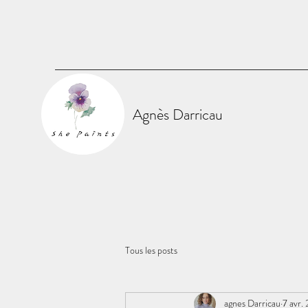
Agnès Darricau
Tous les posts
agnes Darricau
7 avr.