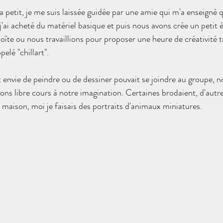
it a petit, je me suis laissée guidée par une amie qui m'a enseigné 
 j'ai acheté du matériel basique et puis nous avons crée un petit
îte ou nous travaillions pour proposer une heure de créativité t
elé "chillart". 
nvie de peindre ou de dessiner pouvait se joindre au groupe, no
sions libre cours à notre imagination. Certaines brodaient, d'autre
 maison, moi je faisais des portraits d'animaux miniatures. 