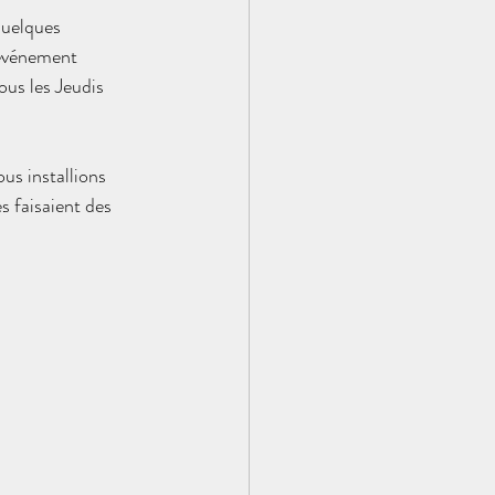
quelques 
 événement 
ous les Jeudis 
us installions 
s faisaient des 