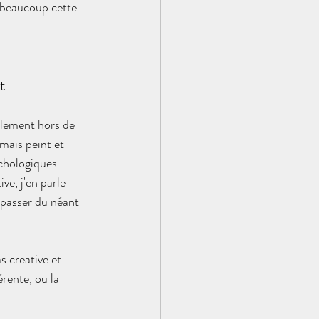
s beaucoup cette 
t
alement hors de 
mais peint et 
ychologiques 
ve, j'en parle 
passer du néant 
 creative et 
érente, ou la 