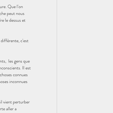
ure. Que l'on 
âche peut nous 
e le dessus et 
ifférente, c'est 
ts,  les gens que 
conscients. Il est 
 choses connues 
hoses inconnues 
 vient perturber 
te aller a 